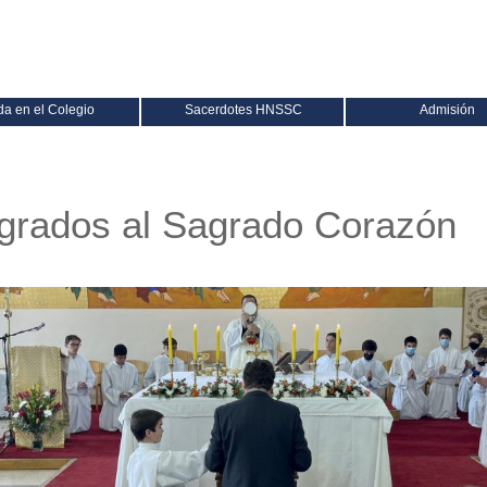
da en el Colegio
Sacerdotes HNSSC
Admisión
grados al Sagrado Corazón